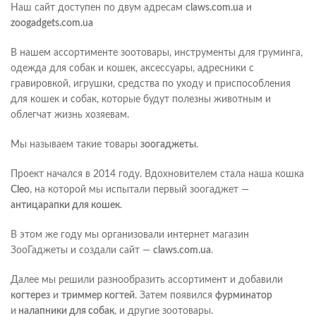
Наш сайт доступен по двум адресам
claws.com.ua
и
zoogadgets.com.ua
В нашем ассортименте зоотовары, инструменты для груминга,
одежда для собак и кошек, аксессуары, адресники с
гравировкой, игрушки, средства по уходу и приспособления
для кошек и собак, которые будут полезны животным и
облегчат жизнь хозяевам.
Мы называем такие товары
зоогаджеты
.
Проект начался в 2014 году. Вдохновителем стала наша кошка
Cleo
, на которой мы испытали первый зоогаджет —
антицарапки для кошек
.
В этом же году мы организовали интернет магазин
ЗооГаджеты и создали сайт —
claws.com.ua
.
Далее мы решили разнообразить ассортимент и добавили
когтерез
и
триммер когтей
. Затем появился
фурминатор
и
налапники для собак
, и другие зоотовары.