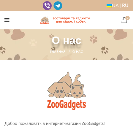
UA |
RU
0
О нас
ГЛАВНАЯ
О НАС
Добро пожаловать в
интернет-магазин ZooGadgets
!