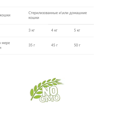
Стерилизованные и\или домашние
 кошки
кошки
3 кг
4 кг
5 кг
о мере
35 г
45 г
50 г
и