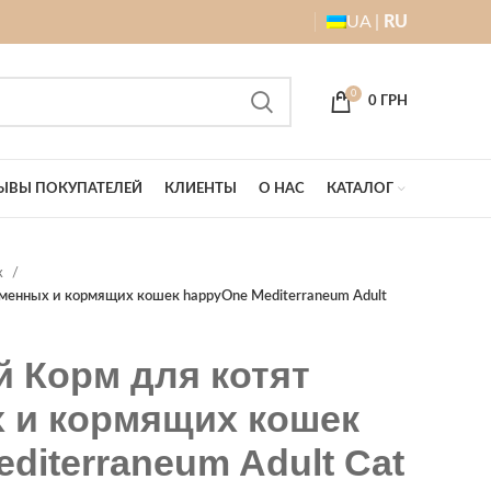
UA |
RU
0
0
ГРН
ЫВЫ ПОКУПАТЕЛЕЙ
КЛИЕНТЫ
О НАС
КАТАЛОГ
к
еменных и кормящих кошек happyOne Mediterraneum Adult
 Корм для котят
 и кормящих кошек
diterraneum Adult Cat