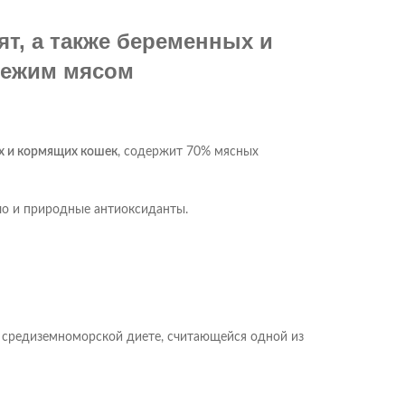
т, а также беременных и
вежим мясом
ых и кормящих кошек
, содержит 70% мясных
ло и природные антиоксиданты.
а средиземноморской диете, считающейся одной из