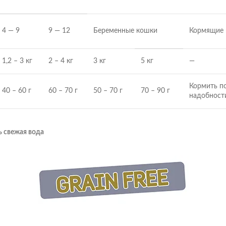
4 — 9
9 — 12
Беременные кошки
Кормящие
1,2 – 3 кг
2 – 4 кг
3 кг
5 кг
—
Кормить п
40 – 60 г
60 – 70 г
50 – 70 г
70 – 90 г
надобност
ь свежая вода