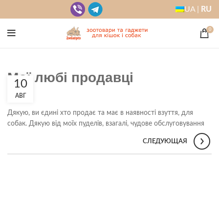
UA |
RU
0
Мої любі продавці
10
АВГ
Дякую, ви єдині хто продає та має в наявності взуття, для
собак. Дякую від моїх пуделів, взагалі, чудове обслуговування
СЛЕДУЮЩАЯ