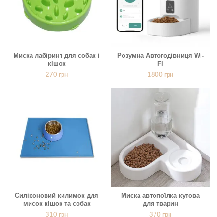
Миска лабіринт для собак і
Розумна Автогодівниця Wi-
кішок
Fi
270
грн
1800
грн
Силіконовий килимок для
Миска автопоїлка кутова
мисок кішок та собак
для тварин
310
грн
370
грн