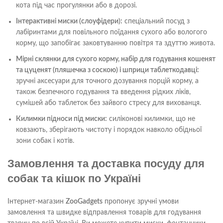
кота під час прогулянки або в дорозі.
Інтерактивні миски (слоуфідери):
спеціальний посуд з
лабіринтами для повільного поїдання сухого або вологого
корму, що запобігає заковтуванню повітря та здуттю живота.
Мірні склянки для сухого корму, набір для годування кошенят
та цуценят (пляшечка з соскою) і шприци таблеткодавці:
зручні аксесуари для точного дозування порцій корму, а
також безпечного годування та введення рідких ліків,
сумішей або таблеток без зайвого стресу для вихованця.
Килимки підноси під миски:
силіконові килимки, що не
ковзають, зберігають чистоту і порядок навколо обідньої
зони собак і котів.
Замовлення та доставка посуду для
собак та кішок по Україні
Інтернет-магазин
ZooGadgets
пропонує зручні умови
замовлення та швидке відправлення товарів для годування