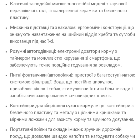
Класичні та подвійні миски:
зносостійкі моделі з харчової
нержавіючої сталі, гіпоалергенної кераміки та безпечного
пластику.
Миски на підставці та з нахилом:
ергономічні конструкції, що
знижують навантаження на шийний відділ хребта та суглоби
вихованця під час їжі.
Розумні автогодівниці:
електронні дозатори корму з
таймером та можливістю керування зі смартфона, що
забезпечують точне порційне годування за розкладом.
Питні фонтанчики (автопоїлки):
пристрої з багатоступінчатою
системою фільтрації. Вода, що постійно циркулює,
приваблює кішок і собак, стимулюючи їх пити більше води і
запобігаючи захворюванням сечовивідних шляхів.
Контейнери для зберігання сухого корму:
міцні контейнери з
безпечного пластику та металу з щільними кришками та
мірними ложками для захисту корму та зручного дозування.
Портативні поїлки та складні миски:
зручний дорожній
посуд, що дозволяє швидко напоїти та нагодувати собаку чи