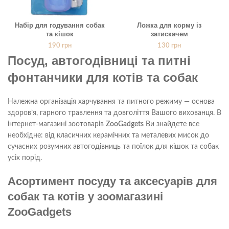
Набір для годування собак
Ложка для корму із
та кішок
затискачем
190
грн
130
грн
Посуд, автогодівниці та питні
фонтанчики для котів та собак
Належна організація харчування та питного режиму — основа
здоров’я, гарного травлення та довголіття Вашого вихованця. В
інтернет-магазині зоотоварів
ZooGadgets
Ви знайдете все
необхідне: від класичних керамічних та металевих мисок до
сучасних розумних автогодівниць та поїлок для кішок та собак
усіх порід.
Асортимент посуду та аксесуарів для
собак та котів у зоомагазині
ZooGadgets