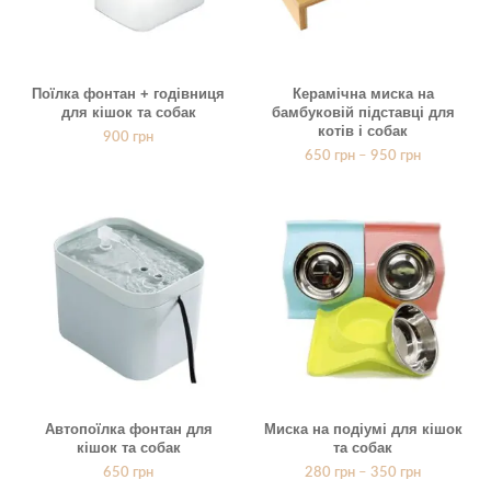
Поїлка фонтан + годівниця
Керамічна миска на
для кішок та собак
бамбуковій підставці для
котів і собак
900
грн
650
грн
–
950
грн
Автопоїлка фонтан для
Миска на подіумі для кішок
кішок та собак
та собак
650
грн
280
грн
–
350
грн