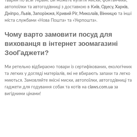
тварин по всій Україні. Ви можете купити миски, фонтанчики,
автопоїлки та автогодівниці з доставкою в
Київ, Одесу, Харків,
Дніпро, Львів, Запоріжжя, Кривий Ріг, Миколаїв, Вінницю
та інші
міста службами «Нова Пошта» та «Укрпошта».
Чому варто замовити посуд для
вихованця в інтернет зоомагазині
ЗооГаджети?
Ми ретельно відбираємо товари із сертифікованих, екологічних
та легких у догляді матеріалів, які не вбирають запахи та легко
миються. Замовляйте якісні миски, автопоїлки, автогодівниці та
гаджети для годування собак та котів на
claws.com.ua
за
вигідними цінами!