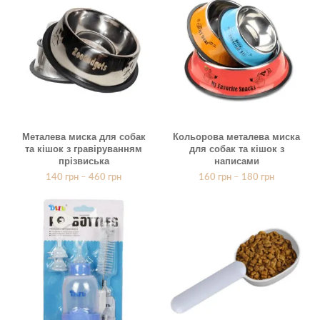
Металева миска для собак
Кольорова металева миска
та кішок з гравіруванням
для собак та кішок з
прізвиська
написами
140
грн
–
460
грн
160
грн
–
180
грн