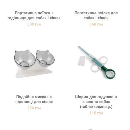
Портативна поїлка +
Портативна поїлка для
годівниця для собак і кішок
собак і кішок
330
грн
360
грн
Подвійна миска на
Шприц для годування
підставці для кішок
кішок та собак
(таблеткодавець)
350
грн
110
грн