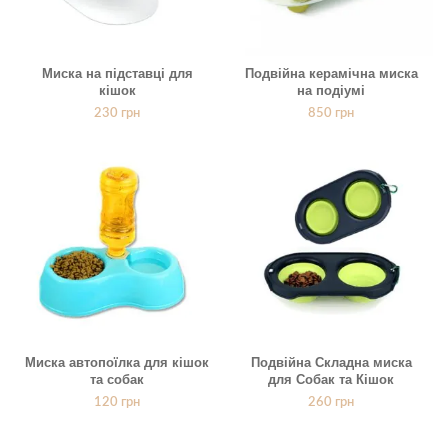
Миска на підставці для
Подвійна керамічна миска
кішок
на подіумі
230
грн
850
грн
Миска автопоїлка для кішок
Подвійна Складна миска
та собак
для Собак та Кішок
120
грн
260
грн