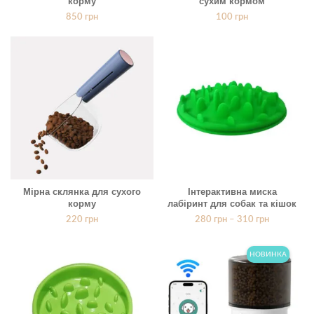
корму
сухим кормом
850
грн
100
грн
Мірна склянка для сухого
Інтерактивна миска
корму
лабіринт для собак та кішок
220
грн
280
грн
–
310
грн
НОВИНКА