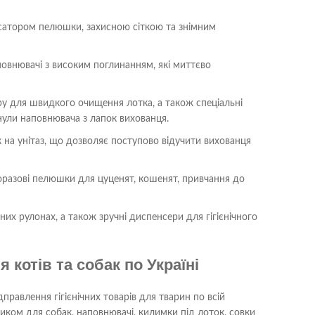
іксатором пелюшки, захисною сіткою та знімним
аповнювачі з високим поглинанням, які миттєво
ру для швидкого очищення лотка, а також спеціальні
анули наповнювача з лапок вихованця.
на унітаз, що дозволяє поступово відучити вихованця
разові пелюшки для цуценят, кошенят, привчання до
них рулонах, а також зручні диспенсери для гігієнічного
котів та собак по Україні
равлення гігієнічних товарів для тварин по всій
чиком для собак, наповнювачі, килимки під лоток, совки