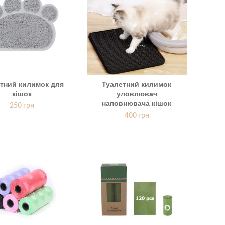
тний килимок для
Туалетний килимок
кішок
уловлювач
наповнювача кішок
250
грн
400
грн