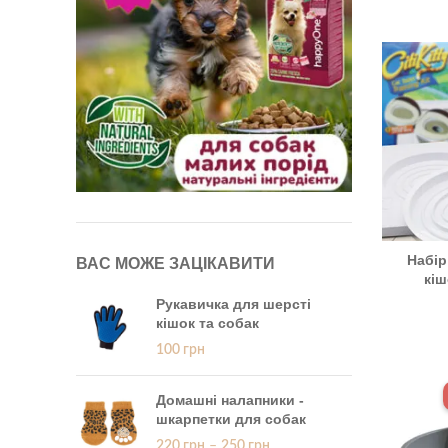
Набір
ВАС МОЖЕ ЗАЦІКАВИТИ
кіш
Рукавичка для шерсті
кішок та собак
100
грн
Домашні налапники -
шкарпетки для собак
220
грн
–
250
грн