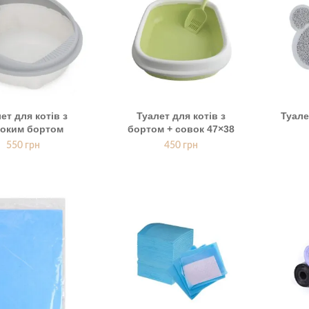
ет для котів з
Туалет для котів з
Туале
оким бортом
бортом + совок 47×38
550
грн
450
грн