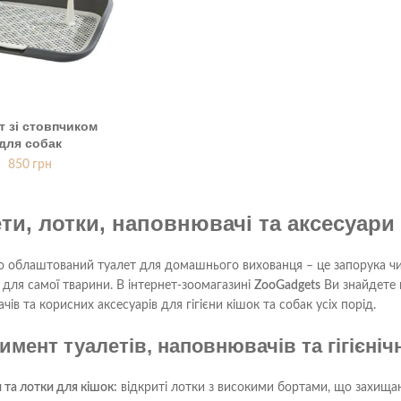
т зі стовпчиком
для собак
850
грн
ти, лотки, наповнювачі та аксесуари 
 облаштований туалет для домашнього вихованця – це запорука чист
для самої тварини. В інтернет-зоомагазині
ZooGadgets
Ви знайдете ш
ів та корисних аксесуарів для гігієни кішок та собак усіх порід.
имент туалетів, наповнювачів та гігієніч
 та лотки для кішок:
відкриті лотки з високими бортами, що захищаю