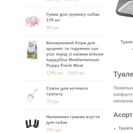
Гумки для грумінгу собак
170 шт
80
грн
Туале
Беззерновий Корм для
цуценят та годуючих сук
усіх порід зі свіжим м'ясом
happyOne Mediterraneum
Puppy Fresh Meat
Туале
1290
грн
–
3541
грн
Совок для котячого
Правильно
туалету
комфорту 
наповнювач
70
грн
Асорт
Налапники гумове взуття
для собак
Туалети
250
грн