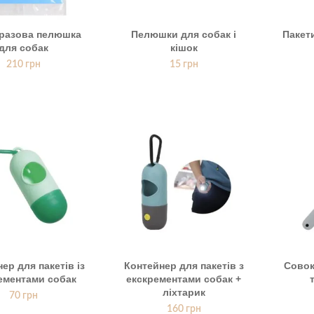
разова пелюшка
Пелюшки для собак і
Пакет
для собак
кішок
210
грн
15
грн
ер для пакетів із
Контейнер для пакетів з
Совок
ементами собак
екскрементами собак +
ліхтарик
70
грн
160
грн