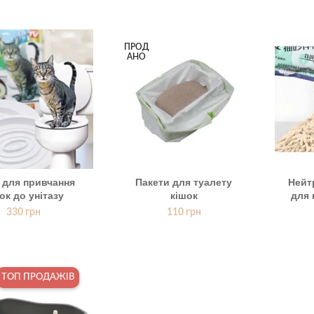
ПРОД
АНО
 для привчання
Пакети для туалету
Нейт
ок до унітазу
кішок
для 
330
грн
110
грн
ТОП ПРОДАЖІВ