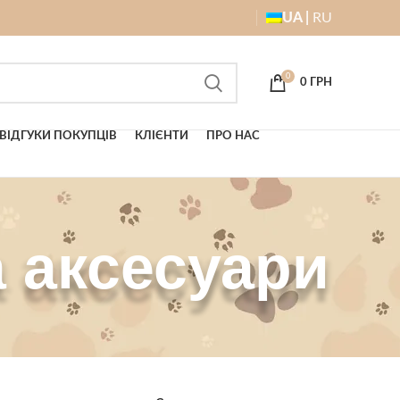
UA |
RU
0
0
ГРН
ВІДГУКИ ПОКУПЦІВ
КЛІЄНТИ
ПРО НАС
 аксесуари