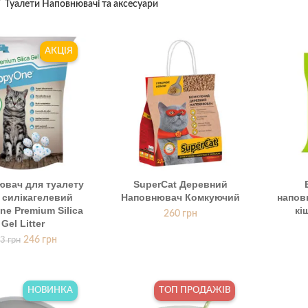
Туалети Наповнювачі та аксесуари
АКЦІЯ
ювач для туалету
SuperCat Деревний
 силікагелевий
Наповнювач Комкуючий
напов
e Premium Silica
кі
260
грн
Gel Litter
246
грн
3
грн
НОВИНКА
ТОП ПРОДАЖІВ