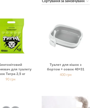
Бентонітовий
Туалет для кішок з
нювач для туалету
бортом + совок 40×31
шок Тигра 2,5 кг
400
грн
90
грн