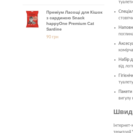
туалети
Спеціал
Преміум Ласощі для Кішок
з сардиною Snack
стовпчи
happyOne Premium Cat
Наповню
Sardine
поглина
90
грн
Аксесуа
комірча
Набір д
від лот
Гігієні
туалету
Пакети 
вигулу 
Швидк
Інтернет-
території