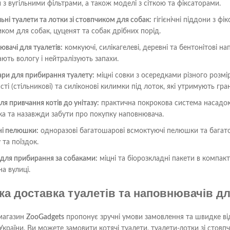
 з вугільними фільтрами, а також моделі з сіткою та фіксаторами.
ьні туалети та лотки зі стовпчиком для собак:
гігієнічні піддони з ф
ком для собак, цуценят та собак дрібних порід.
вачі для туалетів:
комкуючі, силікагелеві, деревні та бентонітові н
ють вологу і нейтралізують запахи.
ри для прибирання туалету:
міцні совки з осередками різного розмі
сті (стільникові) та силіконові килимки під лоток, які утримують гр
ля привчання котів до унітазу:
практична покрокова система насадок 
ка та назавжди забути про покупку наповнювача.
чні пелюшки:
одноразові багатошарові всмоктуючі пелюшки та багато
 та поїздок.
для прибирання за собаками:
міцні та біорозкладні пакети в компакт
на вулиці.
а доставка туалетів та наповнювачів для 
магазин
ZooGadgets
пропонує зручні умови замовлення та швидке відп
 України. Ви можете замовити котячі туалети, туалети-лотки зі стовп