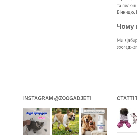
та пелюш
Вінницю, П
Чому 
Ми відбир
зоогаджет
INSTAGRAM @ZOOGADJETI
СТАТТІ