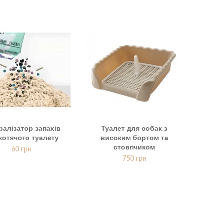
ралізатор запахів
Туалет для собак з
котячого туалету
високим бортом та
стовпчиком
60
грн
750
грн