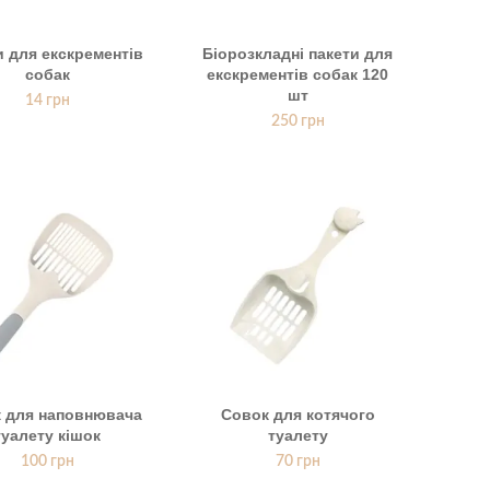
и для екскрементів
Біорозкладні пакети для
собак
екскрементів собак 120
шт
14
грн
250
грн
 для наповнювача
Совок для котячого
туалету кішок
туалету
100
грн
70
грн