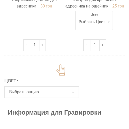
Шариковая цепочка для
Шнурок для крепления
для
крепления
адресника
30
грн
адресника на ошейник
25
грн
адресника
адресника
Цвет
на
ошейник
ЦВЕТ
Информация для Гравировки