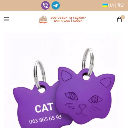
UA |
RU
0