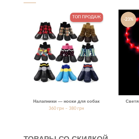
ТОП ПРОДАЖ
-23%
Налапники — носки для собак
Светя
360
грн
–
380
грн
ТОВАРЫ СО СКИДКОЙ