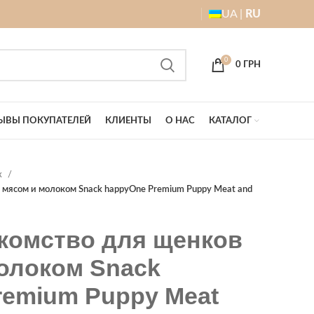
UA |
RU
0
0
ГРН
ЫВЫ ПОКУПАТЕЛЕЙ
КЛИЕНТЫ
О НАС
КАТАЛОГ
к
 мясом и молоком Snack happyOne Premium Puppy Meat and
комство для щенков
молоком Snack
remium Puppy Meat