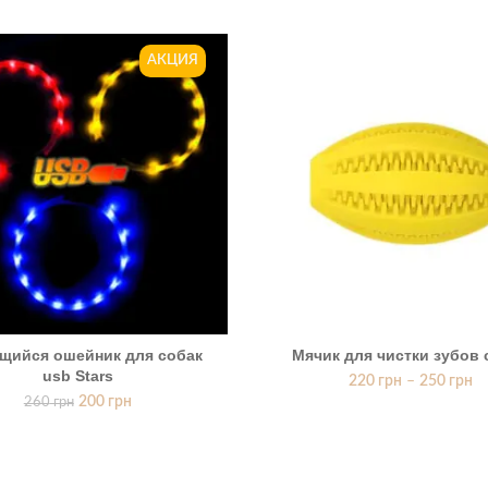
АКЦИЯ
щийся ошейник для собак
Мячик для чистки зубов 
usb Stars
220
грн
–
250
грн
200
грн
260
грн