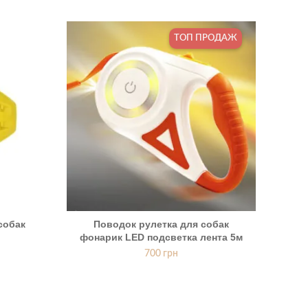
ТОП ПРОДАЖ
собак
Поводок рулетка для собак
Мет
фонарик LED подсветка лента 5м
к
700
грн