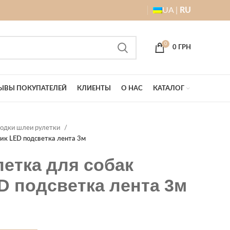
UA |
RU
0
0
ГРН
ЫВЫ ПОКУПАТЕЛЕЙ
КЛИЕНТЫ
О НАС
КАТАЛОГ
водки шлеи рулетки
ик LED подсветка лента 3м
етка для собак
D подсветка лента 3м