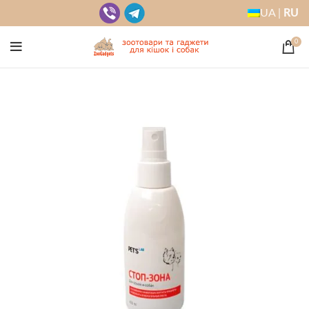
UA |
RU
0