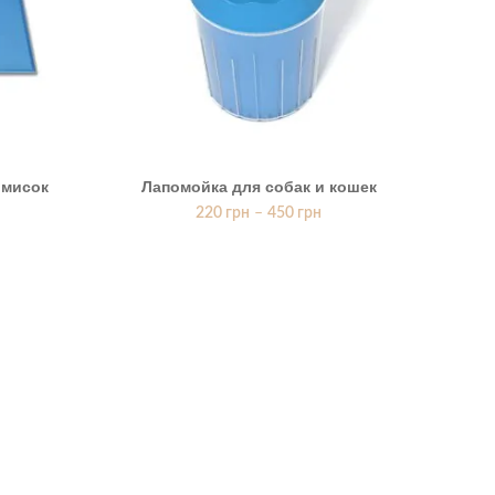
 мисок
Лапомойка для собак и кошек
Авт
220
грн
–
450
грн