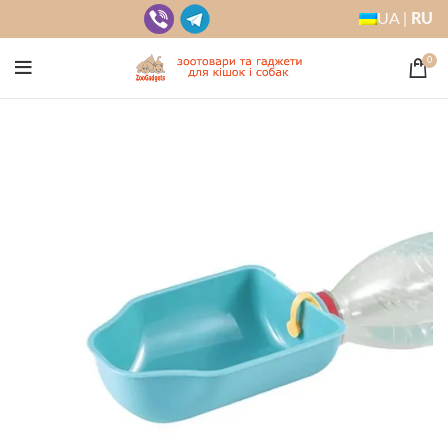
UA |
RU
0