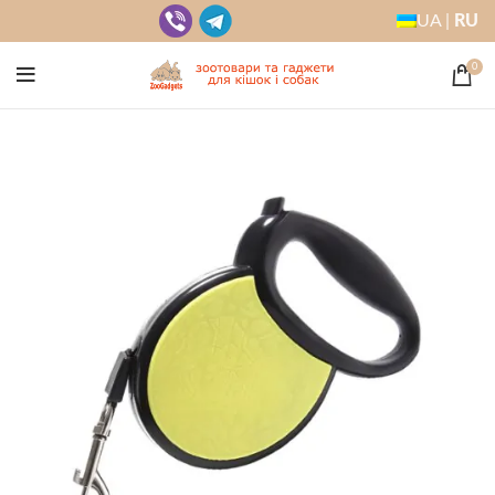
UA |
RU
0