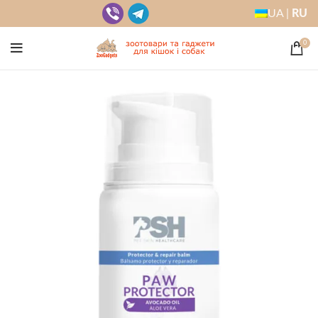
UA |
RU
0