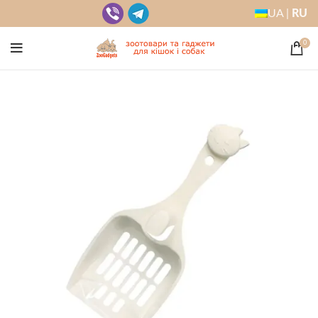
UA |
RU
0