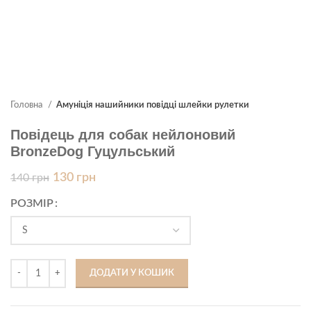
Головна
Амуніція нашийники повідці шлейки рулетки
Повідець для собак нейлоновий
BronzeDog Гуцульський
130
грн
140
грн
РОЗМІР
ДОДАТИ У КОШИК