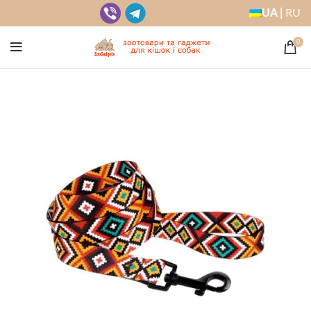
UA |
RU
0