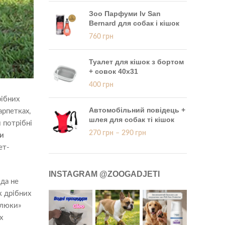
Зоо Парфуми Iv San
Bernard для собак і кішок
760
грн
Туалет для кішок з бортом
+ совок 40x31
400
грн
рібних
Автомобільний повідець +
арпетках,
шлея для собак ті кішок
м потрібні
270
грн
–
290
грн
и
ет-
INSTAGRAM @ZOOGADJETI
да не
к дрібних
алюки»
х