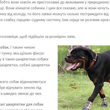
 Тобто вони зовсім не пристосовані до виживання у природному
і. Вони кімнатні собачки, і цим все сказано, але ж вони хочуть 
чку від холоду, то його лапки можуть сильно постраждати від
 слабку серцево-судинну систему, їхнє серце не розганяє кров 
йголовніше, щоб підійшли за розміром лапи.
собак
, і таким чином
гумку, яка щільно фіксує
у в таких шкарпетках собака
 шкарпетки, собачі шкарпетки
агато собак відмовляються
бре відчувати землю під
а швидко звикає до них.
такі
шкарпетки для собак