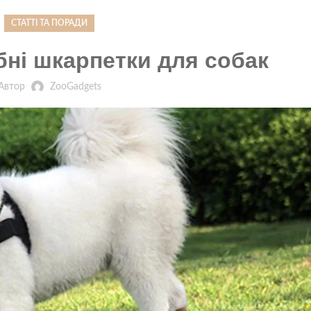
СТАТТІ ТА ПОРАДИ
бні шкарпетки для собак
Автор
ZooGadgets