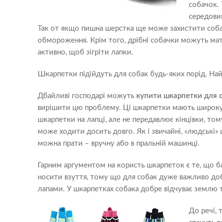
собачок.
середовищ
Так от якщо пишна шерстка ще може захистити соба
обмороження. Крім того, дрібні собачки можуть мати
активно, щоб зігріти лапки.
Шкарпетки підійдуть для собак будь-яких порід. На
Дбайливі господарі можуть
купити шкарпетки для 
вирішити цю проблему. Ці шкарпетки мають широку 
шкарпетки на лапці, але не передавлює кінцівки, том
може ходити досить довго. Як і звичайні, «людські»
можна прати – вручну або в пральній машинці.
Гарним аргументом на користь шкарпеток є те, що б
носити взуття, тому що для собак дуже важливо до
лапами. У шкарпетках собака добре відчуває землю т
До речі, 