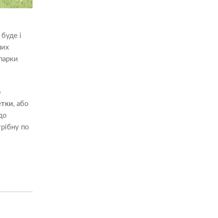
буде і
них
 парки
о
етки
, або
до
трібну по