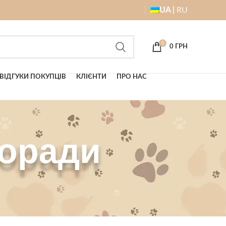
UA |
RU
0
0
ГРН
ВІДГУКИ ПОКУПЦІВ
КЛІЄНТИ
ПРО НАС
Поради