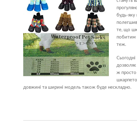
стануть в
прогулян
будь-яку 
полегшив
те, що шк
побитим с
теж.
Сьогодні
дозволяє 
ж просто
шкарпеток
довжині та ширині модель також буде нескладно.