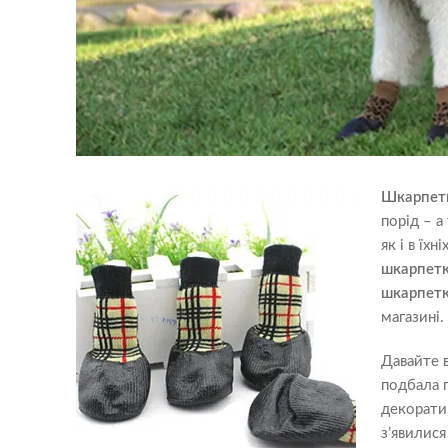
Шкарпет
порід – а
як і в їх
шкарпетк
шкарпетк
магазині.
Давайте 
подбала 
декоратив
з’явилися