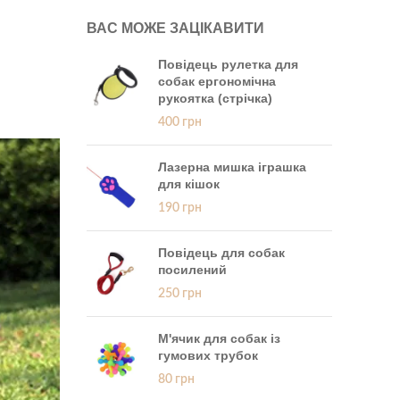
ВАС МОЖЕ ЗАЦІКАВИТИ
Повідець рулетка для
собак ергономічна
рукоятка (стрічка)
400
грн
Лазерна мишка іграшка
для кішок
190
грн
Повідець для собак
посилений
250
грн
М'ячик для собак із
гумових трубок
80
грн