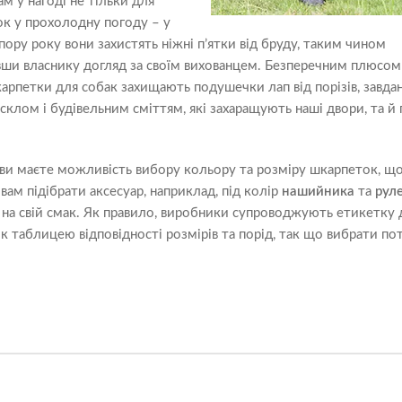
ам у нагоді не тільки для
ок у прохолодну погоду – у
пору року вони захистять ніжні п’ятки від бруду, таким чином
ши власнику догляд за своїм вихованцем. Безперечним плюсом 
арпетки для собак захищають подушечки лап від порізів, завда
клом і будівельним сміттям, які захаращують наші двори, та й
 ви маєте можливість вибору кольору та розміру шкарпеток, щ
вам підібрати аксесуар, наприклад, під колір
нашийника
та
рул
 на свій смак. Як правило, виробники супроводжують етикетку 
 таблицею відповідності розмірів та порід, так що вибрати по