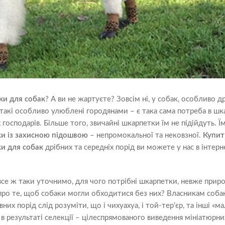
ки
для собак
? А ви не жартуєте? Зовсім ні, у собак, особливо д
 такі особливо улюблені городянами – є така сама потреба в шк
ніх господарів. Більше того, звичайні шкарпетки їм не підійдуть. Ї
и із захисною підошвою
– непромокальної та нековзної.
Купит
и для собак
дрібних та середніх порід ви можете у нас в інтерн
все ж таки уточнимо, для чого потрібні шкарпетки, невже приро
про те, щоб собаки могли обходитися без них? Власникам соба
них порід слід розуміти, що і чихуахуа, і той-тер’єр, та інші «м
 в результаті селекції – цілеспрямованого виведення мініатюрни